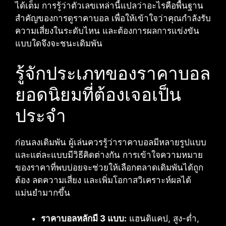
ได้เต็ม การรู้ว่าตัวเลขเหล่านี้แปลว่าอะไรคือพื้นฐาน
สำคัญของการดูราคาบอล เพื่อให้เข้าใจว่าคุณกำลังรับ
ความเสี่ยงในระดับไหน และต้องการผลการแข่งขัน
แบบใดจึงจะชนะเดิมพัน
รู้จักประเภทของราคาบอล
ยอดนิยมที่ต้องเจอเป็น
ประจำ
ก่อนลงเดิมพัน ผู้เล่นควรรู้ว่าราคาบอลมีหลายรูปแบบ
และแต่ละแบบมีวิธีคิดต่างกัน การเข้าใจความหมาย
ของราคาที่พบบ่อยจะช่วยให้เลือกตลาดเดิมพันได้ถูก
ต้อง ลดความเสี่ยง และเพิ่มโอกาสวิเคราะห์ผลได้
แม่นยำมากขึ้น
ราคาบอลหลักมี 3 แบบ:
แฮนดิแคป, สูง-ต่ำ,