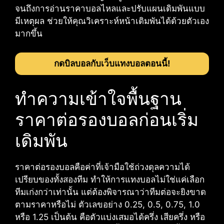
จนถึงการอ่านราคาบอลไหลและปรับแผนเดิมพันแบบ
มีเหตุผล ช่วยให้คุณวิเคราะห์หน้าเดิมพันได้ด้วยตัวเอง
มากขึ้น
กดบิลบอลกับเว็บแทงบอลตอนนี้!
ทำความเข้าใจพื้นฐาน
ราคาต่อรองบอลก่อนเริ่ม
เดิมพัน
ราคาต่อรองบอลคือค่าที่เจ้ามือใช้ถ่วงดุลความได้
เปรียบของทั้งสองทีม ทำให้การแทงบอลไม่ใช่แค่เลือก
ทีมเก่งกว่าเท่านั้น แต่ต้องพิจารณาว่าทีมต่อจะยิงขาด
ตามราคาหรือไม่ ตัวเลขอย่าง 0.25, 0.5, 0.75, 1.0
หรือ 1.25 เป็นต้น คือตัวแบ่งเสมอได้ครึ่ง เสียครึ่ง หรือ