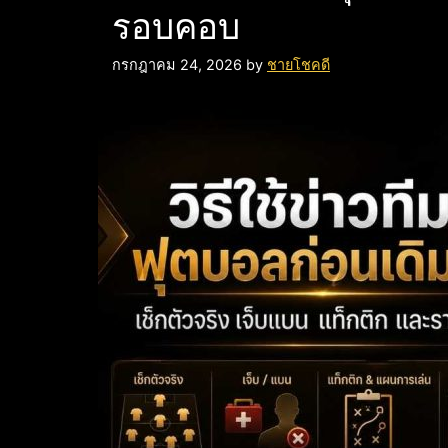
รอบคอบ
กรกฎาคม 24, 2026
by
ชายโชคดี