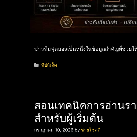
ข่าวทีมฟุตบอลเป็นหนึ่งในข้อมูลสำคัญที่ช่วย
Categories
ทิปส์เด็ด
สอนเทคนิคการอ่านร
สำหรับผู้เริ่มต้น
กรกฎาคม 10, 2026
by
ชายโชคดี