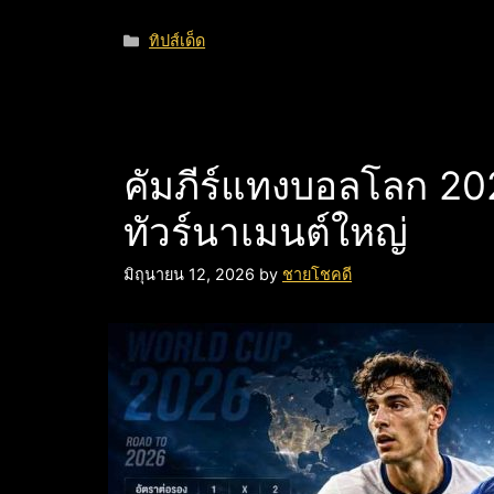
Categories
ทิปส์เด็ด
คัมภีร์แทงบอลโลก 20
ทัวร์นาเมนต์ใหญ่
มิถุนายน 12, 2026
by
ชายโชคดี