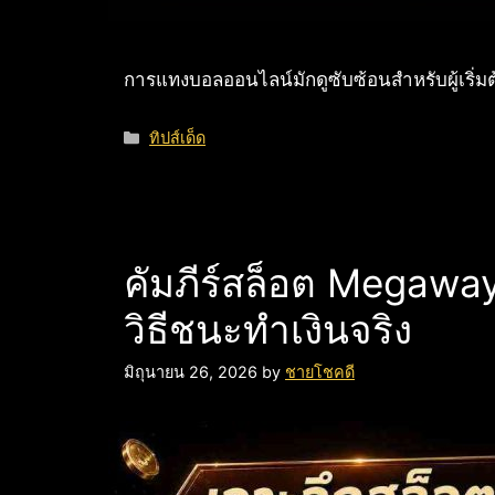
การแทงบอลออนไลน์มักดูซับซ้อนสำหรับผู้เริ่
Categories
ทิปส์เด็ด
คัมภีร์สล็อต Megawa
วิธีชนะทำเงินจริง
มิถุนายน 26, 2026
by
ชายโชคดี