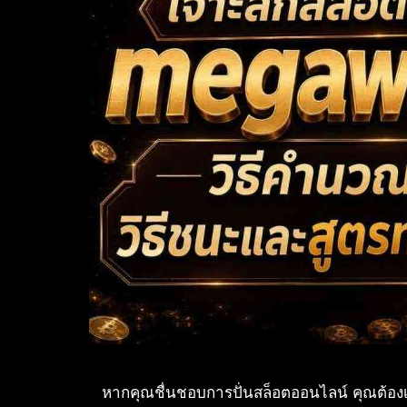
หากคุณชื่นชอบการปั่นสล็อตออนไลน์ คุณต้อ