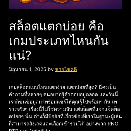
สล็อตแตกบ่อย คือ
เกมประเภทไหนกัน
แน่?​
มิถุนายน 1, 2025
by
ชายโชคดี
เกมสล็อตแบบไหนแตกง่าย แตกบ่อยที่สุด?​ นี่คงเป็น
คำถามที่หลายๆ คนอยากรู้คำตอบอยู่ตลอด และวันนี้
เราก็ขนข้อมูลมาพร้อมแชร์ให้คุณรู้ไปพร้อมๆ กัน เพ
ราะจริงๆ เรื่องนี้ไม่ใช่ความลับ แต่สล็อตที่แจกแจ็คพ็อ
ตบ่อยๆ นั้น ต่างก็มีปัจจัยที่เกี่ยวข้องที่เราในฐานะผู้เล่น
ก็สามารถสังเกตและเลือกเข้าร่วมได้ อย่างพวก RNG,