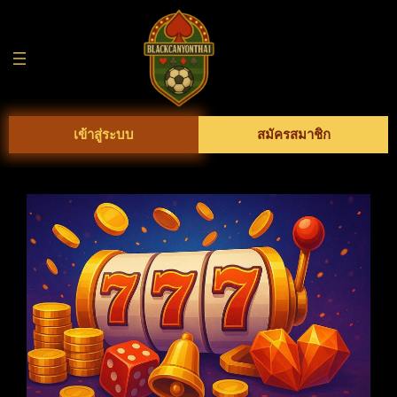
Skip
to
content
เข้าสู่ระบบ
สมัครสมาชิก