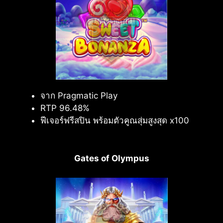
จาก Pragmatic Play
RTP 96.48%
ฟีเจอร์ฟรีสปิน พร้อมตัวคูณสุ่มสูงสุด x100
Gates of Olympus