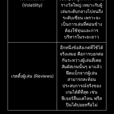
(Volatility)
รางวัลใหญ่ เหมาะกับผู้
เล่นระดับกลางไปจนถึง
ระดับเซียน เพราะจะ
เป็นการเล่นที่ค่อนข้าง
ต้องใช้ทุนและการ
บริหารในระยะยาว
อีกหนึ่งข้อสังเกตที่ใช้ได้
จริงเสมอ คือการบอกต่อ
กันระหว่างผู้เล่นที่เคย
สัมผัสเกมนั้นๆ มาแล้ว
ฟีดแบ็กจากผู้เล่น
เรตติ้งผู้เล่น (Reviews)
สามารถสะท้อน
ประสบการณ์จริงของ
เกมได้ดีที่สุด เช่น
ฟีเจอร์ลื่นแค่ไหน ฟรีส
ปินได้บ่อยหรือไม่