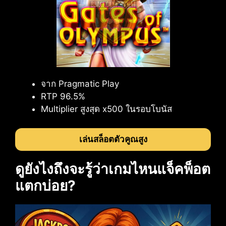
จาก Pragmatic Play
RTP 96.5%
Multiplier สูงสุด x500 ในรอบโบนัส
เล่นสล็อตตัวคูณสูง
ดูยังไงถึงจะรู้ว่าเกมไหนแจ็คพ็อต
แตกบ่อย?