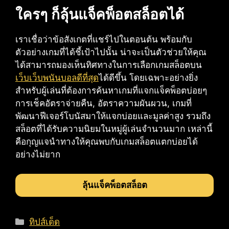
ใครๆ ก็ลุ้นแจ็คพ็อตสล็อตได้
เราเชื่อว่าข้อสังเกตที่แชร์ไปในตอนต้น พร้อมกับ
ตัวอย่างเกมที่ได้ชี้เป้าไปนั้น น่าจะเป็นตัวช่วยให้คุณ
ได้สามารถมองเห็นทิศทางในการเลือกเกมสล็อตบน
เว็บเว็บพนันบอลดีที่สุด
ได้ดีขึ้น โดยเฉพาะอย่างยิ่ง
สำหรับผู้เล่นที่ต้องการค้นหาเกมที่แจกแจ็คพ็อตบ่อยๆ
การเช็คอัตราจ่ายคืน,​ อัตราความผันผวน, เกมที่
พัฒนาฟีเจอร์โบนัสมาให้แจกบ่อยและมูลค่าสูง รวมถึง
สล็อตที่ได้รับความนิยมในหมู่ผู้เล่นจำนวนมาก เหล่านี้
คือกุญแจนำทางให้คุณพบกับเกมสล็อตแตกบ่อยได้
อย่างไม่ยาก
ลุ้นแจ็คพ็อตสล็อต
Categories
ทิปส์เด็ด