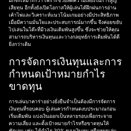
มักจะเหมาะกว่า เพราะช่วยลดความเสี่ยงในการสูญ
เสียทุน อีกทั้งยังเปิดโอกาสให้ผู้เล่นได้ฝึกฝนการอ่าน
เค้าไพ่และวิเคราะห์แนวโน้มเกมอย่างมีประสิทธิภาพ
เมื่อมีความมั่นใจและประสบการณ์มากขึ้น จึงค่อยขยับ
ไปเล่นในโต๊ะที่มีวงเงินเดิมพันสูงขึ้น ซึ่งจะช่วยให้คุณ
สามารถบริหารเงินทุนและวางกลยุทธ์การเดิมพันได้ดี
ยิ่งกว่าเดิม
การจัดการเงินทุนและการ
กำหนดเป้าหมายกำไร
ขาดทุน
การเล่นบาคาร่าอย่างยั่งยืนจำเป็นต้องมีการจัดการ
เงินทุนที่รอบคอบ ผู้เล่นควรกำหนดงบประมาณก่อน
เริ่มเดิมพัน แบ่งเงินออกเป็นหลายรอบเพื่อกระจาย
ความเสี่ยง และตั้งเป้าหมายกำไรหรือขาดทุนให้
ชัดเจน เช่น ได้กำไร 30% ของเงินทุน หรือหยุดเล่น