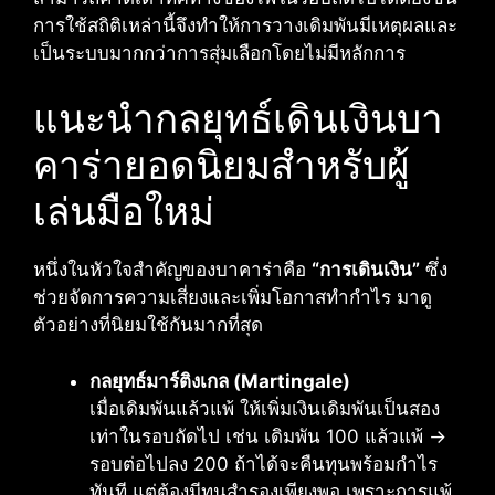
การใช้สถิติเหล่านี้จึงทำให้การวางเดิมพันมีเหตุผลและ
เป็นระบบมากกว่าการสุ่มเลือกโดยไม่มีหลักการ
แนะนำกลยุทธ์เดินเงินบา
คาร่ายอดนิยมสำหรับผู้
เล่นมือใหม่
หนึ่งในหัวใจสำคัญของบาคาร่าคือ
“การเดินเงิน”
ซึ่ง
ช่วยจัดการความเสี่ยงและเพิ่มโอกาสทำกำไร มาดู
ตัวอย่างที่นิยมใช้กันมากที่สุด
กลยุทธ์มาร์ติงเกล (Martingale)
เมื่อเดิมพันแล้วแพ้ ให้เพิ่มเงินเดิมพันเป็นสอง
เท่าในรอบถัดไป เช่น เดิมพัน 100 แล้วแพ้ →
รอบต่อไปลง 200 ถ้าได้จะคืนทุนพร้อมกำไร
ทันที แต่ต้องมีทุนสำรองเพียงพอ เพราะการแพ้