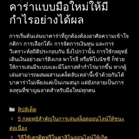
คาร่าแบบมือใหม่ให้มี
กำไรอย่างได้ผล
การเริ่มต้นเล่นบาคาร่าที่ถูกต้องต้องอาศัยความเข้าใจ
กติกา การเลือกโต๊ะ การจัดการเงินทุน และการ
วิเคราะห์สถิติประกอบกัน ยิ่งไปกว่านั้น การใช้กลยุทธ์
เดินเงินอย่างมาร์ติงเกล พาโรลี หรือฟิโบนัชชี ก็ช่วย
ให้การเล่นมีระบบและมีโอกาสทำกำไรมากขึ้น หากผู้
เล่นสามารถผสมผสานเคล็ดลับเหล่านี้เข้าด้วยกันได้
บาคาร่าไม่เพียงแค่เป็นเกมสนุก แต่ยังกลายเป็นการ
ลงทุนที่ชาญฉลาดสำหรับมือใหม่ทุกคน
Categories
ทิปส์เด็ด
5 กลยุทธ์สำคัญในการเล่นสล็อตออนไลน์ให้ชนะ
ต่อเนื่อง
วิธีใช้เครดิตฟรีในคาสิโนออนไลน์ให้เกิด