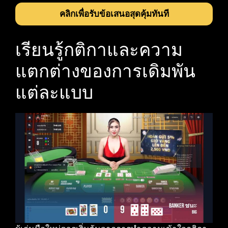
คลิกเพื่อรับข้อเสนอสุดคุ้มทันที
เรียนรู้กติกาและความ
แตกต่างของการเดิมพัน
แต่ละแบบ